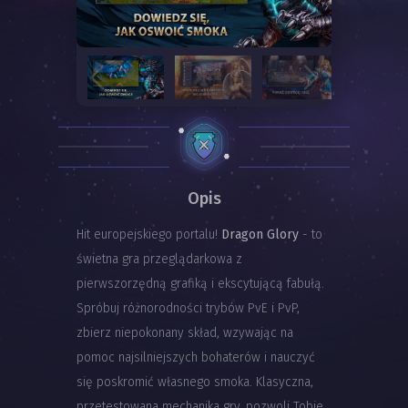
Opis
Hit europejskiego portalu!
Dragon Glory
- to
świetna gra przeglądarkowa z
pierwszorzędną grafiką i ekscytującą fabułą.
Spróbuj różnorodności trybów PvE i PvP,
zbierz niepokonany skład, wzywając na
pomoc najsilniejszych bohaterów i nauczyć
się poskromić własnego smoka. Klasyczna,
przetestowana mechanika gry, pozwoli Tobie