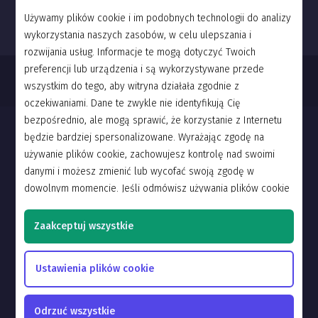
Używamy plików cookie i im podobnych technologii do analizy
wykorzystania naszych zasobów, w celu ulepszania i
5 lat temu
Prace techniczne - 3 wrzesnia
rozwijania usług. Informacje te mogą dotyczyć Twoich
preferencji lub urządzenia i są wykorzystywane przede
wszystkim do tego, aby witryna działała zgodnie z
oczekiwaniami. Dane te zwykle nie identyfikują Cię
bezpośrednio, ale mogą sprawić, że korzystanie z Internetu
Informacje
będzie bardziej spersonalizowane. Wyrażając zgodę na
używanie plików cookie, zachowujesz kontrolę nad swoimi
Pomoc
danymi i możesz zmienić lub wycofać swoją zgodę w
Polityka prywatności
dowolnym momencie. Jeśli odmówisz używania plików cookie
(z wyjątkiem tych niezbędnych do działania witryny), nie
Licencja użytkownika
wpłynie to na działanie witryny, ale możesz nie być w stanie w
Zaakceptuj wszystkie
pełni korzystać z jej funkcji. Aby uzyskać więcej informacji,
zapoznaj się z naszą
Polityką cookie.
Polski
Ustawienia plików cookie
Odrzuć wszystkie