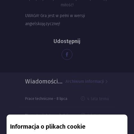
miłość!
UWAGA! Gra jest w pełni w wersji
angielskojęzycznej!
Udostępnij
Wiadomości z gry
Archiwum informacji
4 lata temu
Prace techniczne - 8 lipca
4 lata temu
Błogosławieństwo miłości
Informacja o plikach cookie
4 lata temu
Prace techniczne - 18 lutego