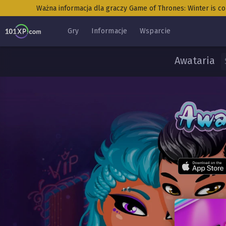
Ważna informacja dla graczy Game of Thrones: Winter is c
Gry
Informacje
Wsparcie
Awataria