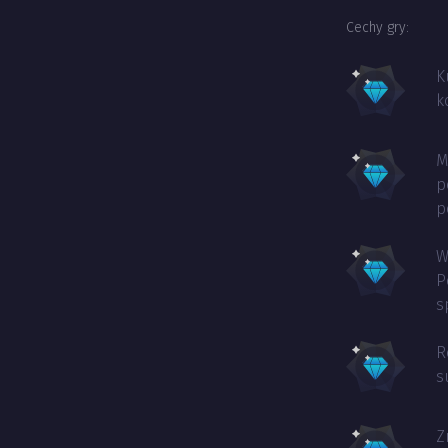
Cechy gry:
K
k
M
p
p
W
P
s
R
s
Z