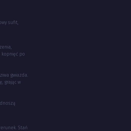
wy sufit,
zenia,
d kopnięć po
dziwa gwiazda.
, grając w
 odnoszą
zerunek. Stań