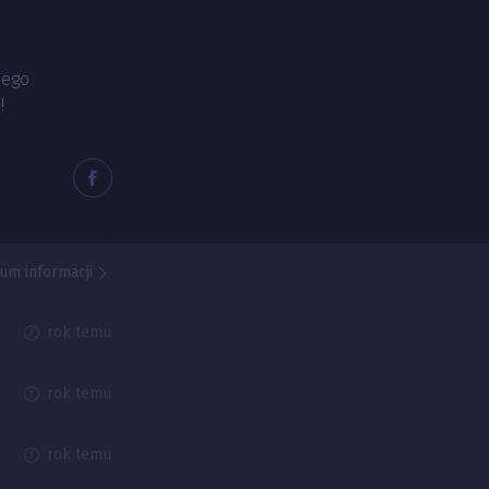
zego
!
um informacji
rok temu
rok temu
rok temu