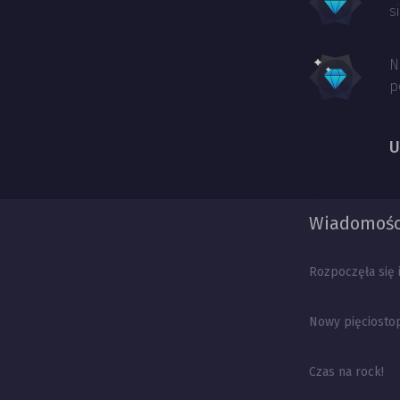
s
N
p
U
Wiadomości
Rozpoczęła się 
Nowy pięciosto
Czas na rock!