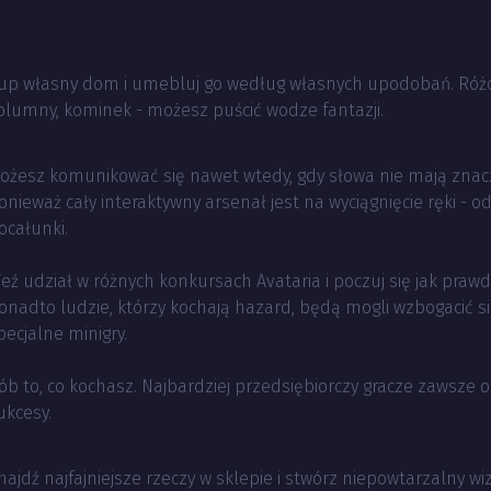
up własny dom i umebluj go według własnych upodobań. Różo
olumny, kominek - możesz puścić wodze fantazji.
ożesz komunikować się nawet wtedy, gdy słowa nie mają znac
onieważ cały interaktywny arsenał jest na wyciągnięcie ręki - o
ocałunki.
eź udział w różnych konkursach Avataria i poczuj się jak praw
onadto ludzie, którzy kochają hazard, będą mogli wzbogacić się
pecjalne minigry.
ób to, co kochasz. Najbardziej przedsiębiorczy gracze zawsze
ukcesy.
najdź najfajniejsze rzeczy w sklepie i stwórz niepowtarzalny wi