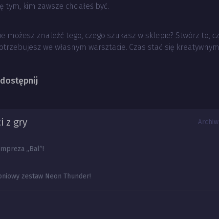
ię tym, kim zawsze chciałeś być.
ie możesz znaleźć tego, czego szukasz w sklepie? Stwórz to, c
otrzebujesz we własnym warsztacie. Czas stać się kreatywnym
dostępnij
 z gry
Archiw
impreza „Bal”!
pniowy zestaw Neon Thunder!