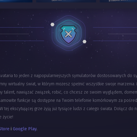
Avataria to jeden z najpopularniejszych symulatorów dostosowanych do s
mny wirtualny świat, w którym możesz spełnić wszystkie swoje marzenia.
y talent, nawiązać związek, robić, co chcesz ze swoim wyglądem, domem 
esamowite funkcje są dostępne na Twoim telefonie komórkowym za pośre
W tej ekscytującej grze żyją już tysiące ludzi z całego świata. Dołącz do ni
e życie!
Store
i
Google Play
.