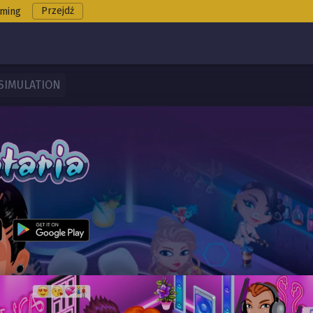
Przejdź
oming
SIMULATION